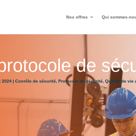
Nos offres
Qui sommes-no
protocole de sécu
t 2024
|
Conrôle de sécurité
,
Protocole de sécurité
,
Qualité de vie 