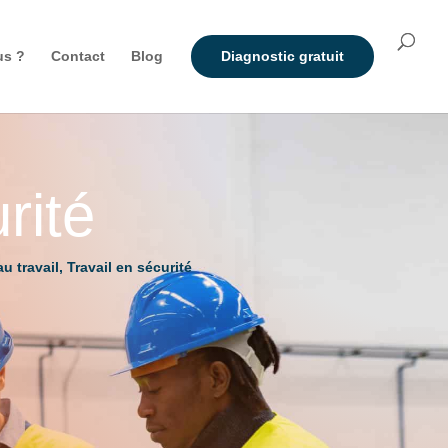
us ?
Contact
Blog
Diagnostic gratuit
rité
au travail
,
Travail en sécurité